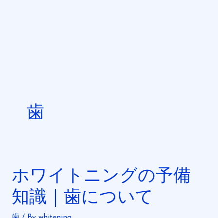
内
容
を
ス
キ
ッ
プ
歯
ホワイトニングの予備
ホ
ワ
知識｜歯について
イ
ト
歯
/ By
whitening