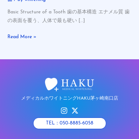
ニ
Basic Structure of a Tooth 歯の基本構造 エナメル質 歯
ン
の表面を覆う、人体で最も硬い […]
グ
の
Read More »
予
備
知
識
｜
歯
に
メディカルホワイトニングHAKU茅ヶ崎南口店
つ
い
て
TEL：050-8885-6058