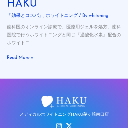
に
HAKU
グ
初
の
「効果とコスパ」
,
ホワイトニング
/ By
whitening
出
料
店！
歯科医のオンライン診療で、医療用ジェルを処方。歯科
金
メ
医院で行うホワイトニングと同じ『過酸化水素』配合の
っ
デ
ホワイトニ
て
ィ
い
カ
Read More »
く
ル
ら？
ホ
（歯
ワ
科
イ
医
ト
院
ニ
18
ン
メディカルホワイトニングHAKU茅ヶ崎南口店
施
グ
設