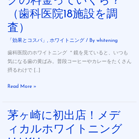
グの料金っていくら？
崎
（歯科医院18施設を調
｜
歯
査）
医
者
「効果とコスパ」
,
ホワイトニング
/ By
whitening
さ
歯科医院のホワイトニング ＂鏡を見ていると、いつも
ん
気になる歯の黄ばみ。普段コーヒーやカレーをたくさん
で
摂るわけで […]
行
う
Read More »
ホ
ワ
イ
茅ヶ崎に初出店！メデ
茅
ト
ヶ
ィカルホワイトニング
ニ
崎
ン