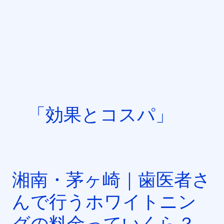
内
容
を
ス
キ
ッ
プ
「効果とコスパ」
湘南・茅ヶ崎｜歯医者さ
湘
南・
んで行うホワイトニン
茅
ヶ