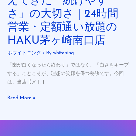
えてきた「続けやす
ニ
さ」の大切さ｜24時間
ン
グ
営業・定額通い放題の
を
HAKU茅ヶ崎南口店
辞
め
ホワイトニング
/ By
whitening
た
理
「歯が白くなったら終わり」ではなく、「白さをキープ
由
する」ことこそが、理想の笑顔を保つ秘訣です。今回
TOP3】
は、当店【メ […]
か
Read More »
ら
見
え
て
き