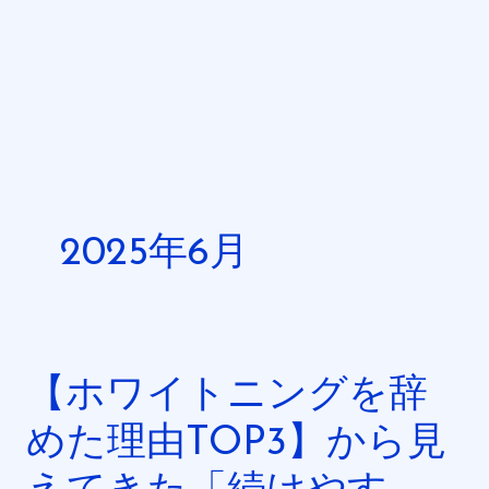
内
容
を
ス
キ
ッ
プ
2025年6月
【ホワイトニングを辞
【ホ
ワ
めた理由TOP3】から見
イ
ト