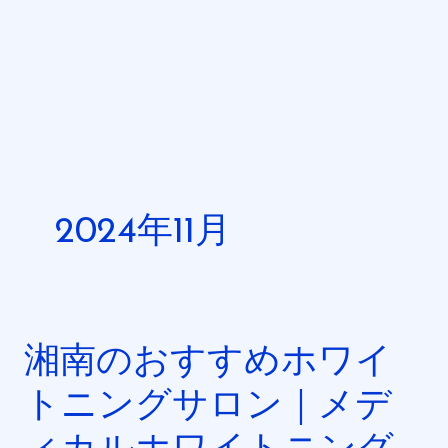
内
容
を
ス
キ
ッ
プ
2024年11月
湘南のおすすめホワイ
湘
南
トニングサロン｜メデ
の
お