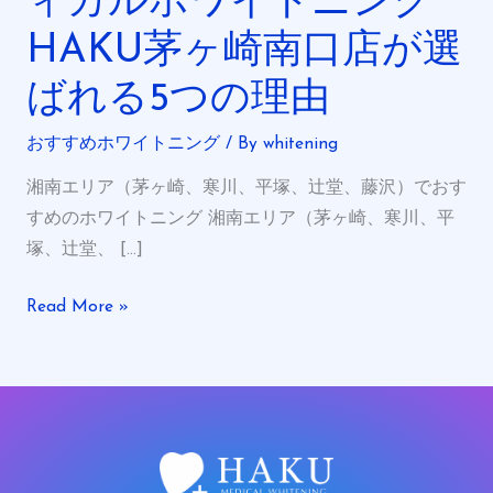
ィカルホワイトニング
す
HAKU茅ヶ崎南口店が選
す
め
ばれる5つの理由
ホ
ワ
おすすめホワイトニング
/ By
whitening
イ
湘南エリア（茅ヶ崎、寒川、平塚、辻堂、藤沢）でおす
ト
すめのホワイトニング 湘南エリア（茅ヶ崎、寒川、平
ニ
塚、辻堂、 […]
ン
グ
Read More »
サ
ロ
ン
｜
メ
デ